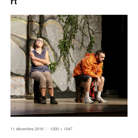
rt
Publié
Taille
11 décembre 2016
1200 × 1047
le
réelle