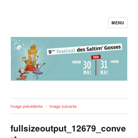
MENU
Pieds au Plancher
Image précédente
Image suivante
fullsizeoutput_12679_conve