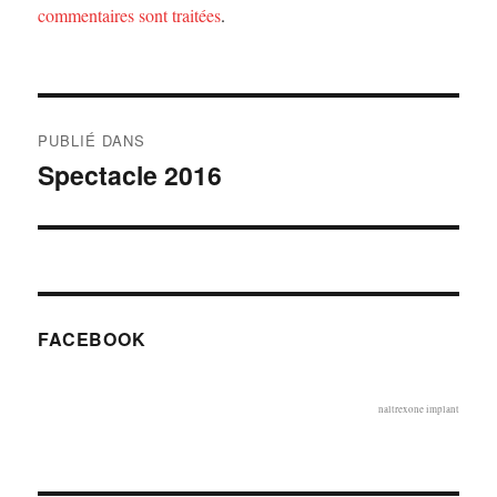
commentaires sont traitées
.
Navigation
PUBLIÉ DANS
de
Spectacle 2016
l’article
FACEBOOK
naltrexone implant