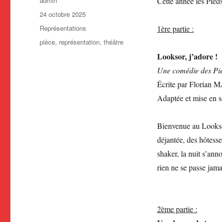
admin
Cette année les Pied
Publié
24 octobre 2025
le
Catégories
Représentations
1ère partie :
Étiquettes
pièce
,
représentation
,
théâtre
Looksor, j’adore !
Une comédie des Pie
Écrite par Florian
Adaptée et mise en
Bienvenue au Looksor,
déjantée, des hôtesse
shaker, la nuit s’ann
rien ne se passe jama
2ème partie :