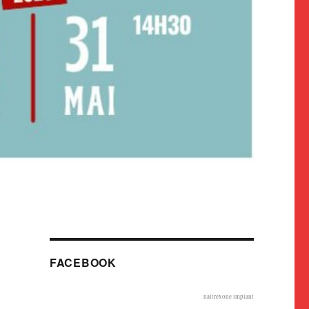
FACEBOOK
naltrexone implant