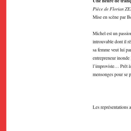
Une heure de tranqu
Pièce de Florian Z
Mise en scène par 
Michel est un passio
introuvable dont il rê
sa femme veut lui par
entrepreneur inonde l
l’improviste… Prêt à 
mensonges pour se pré
Les représentations a