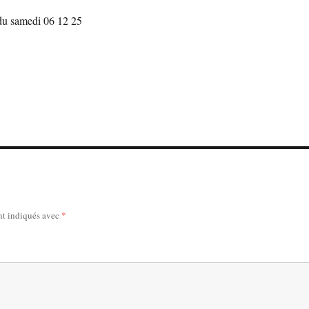
e du samedi 06 12 25
nt indiqués avec
*