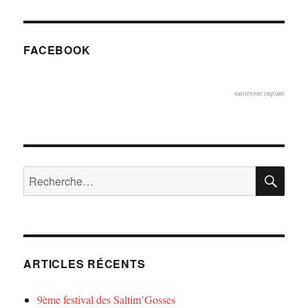
FACEBOOK
naltrexone implant
RE
Recherche
pour :
ARTICLES RÉCENTS
9ème festival des Saltim’Gosses