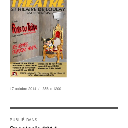
Publié
Taille
17 octobre 2014
856 × 1200
le
réelle
Navigation
PUBLIÉ DANS
de