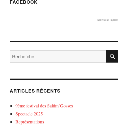
FACEBOOK
naltrexone implant
RE
Recherche
pour :
ARTICLES RÉCENTS
9ème festival des Saltim’Gosses
Spectacle 2025
Représentations !