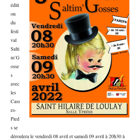
éditi
on
du
festi
val
Salti
m’G
osse
s
avec
les
Cass
es-
Pied
s se
déroulera le vendredi 08 avril et samedi 09 avril à 20h30 à