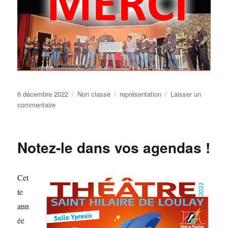
Publié
Catégories
Étiquettes
6 décembre 2022
Non classé
représentation
Laisser un
le
sur
commentaire
Merci
!
Notez-le dans vos agendas !
Cet
te
ann
ée