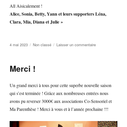
All Aisicalement !
Alice, Sonia, Betty, Yann et leurs supporters Léna,
Clara, Mia, Diana et Julie »
Publié
Catégories
sur
4 mai 2023
Non classé
Laisser un commentaire
le
Merci
pour
vos
Merci !
dons
Un grand merci à tous pour cette superbe nouvelle saison
qui s’est terminée ! Grâce aux nombreuses entrées nous
avons pu reverser 3000€ aux associations Co-Sensoriel et
Ma Parenthèse ! Merci à vous et à l’année prochaine !!!