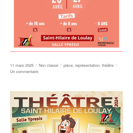
Publié
Catégories
Étiquettes
11 mars 2025
Non classé
pièce
,
représentation
,
théâtre
le
sur
Un commentaire
8ème
festival
des
Saltim’Gosses