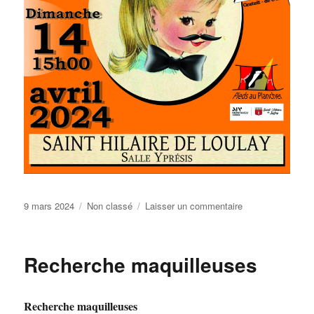
Publié
Catégories
sur
9 mars 2024
Non classé
Laisser un commentaire
le
7ème
festival
des
Recherche maquilleuses
Saltim’Gosses
Recherche maquilleuses