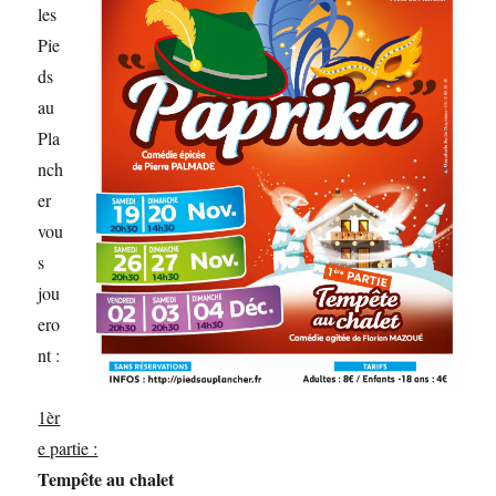
les
Pie
ds
au
Pla
nch
er
vou
s
jou
ero
nt :
1èr
e partie :
Tempête au chalet