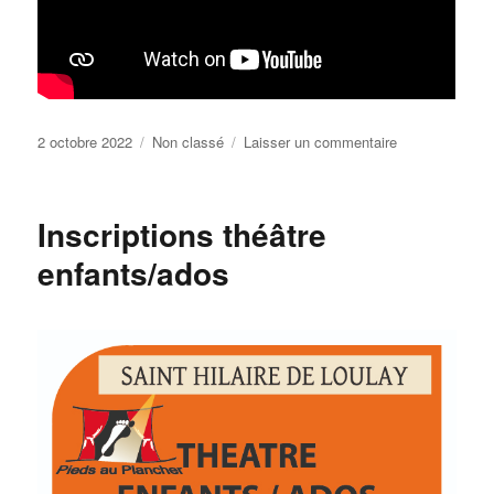
Publié
Catégories
sur
2 octobre 2022
Non classé
Laisser un commentaire
le
Notez-
le
dans
Inscriptions théâtre
vos
agendas
enfants/ados
!