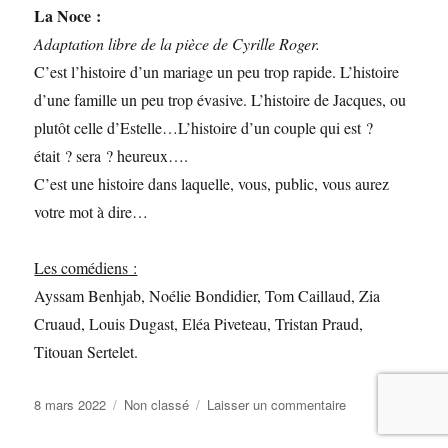
La Noce :
Adaptation libre de la pièce de Cyrille Roger.
C’est l’histoire d’un mariage un peu trop rapide. L’histoire
d’une famille un peu trop évasive. L’histoire de Jacques, ou
plutôt celle d’Estelle…L’histoire d’un couple qui est ?
était ? sera ? heureux….
C’est une histoire dans laquelle, vous, public, vous aurez
votre mot à dire…
Les comédiens :
Ayssam Benhjab, Noélie Bondidier, Tom Caillaud, Zia
Cruaud, Louis Dugast, Eléa Piveteau, Tristan Praud,
Titouan Sertelet.
Publié
Catégories
sur
8 mars 2022
Non classé
Laisser un commentaire
le
5ème
Festival