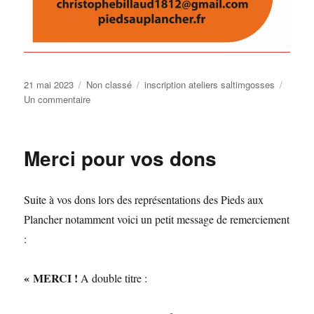
Publié
Catégories
Étiquettes
21 mai 2023
Non classé
inscription ateliers saltimgosses
le
sur
Un commentaire
Inscriptions
Merci pour vos dons
Suite à vos dons lors des représentations des Pieds aux
Plancher notamment voici un petit message de remerciement
:
« MERCI !
A double titre :