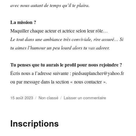
avec nous autant de temps qu’il te plaira.
La mission ?
Maquiller chaque acteur et actrice selon leur rôle…
Le tout dans une ambiance très conviviale, rire assuré… Si
tu aimes l’humour un peu lourd alors tu vas adorer.
Tu penses que tu aurais le profil pour nous rejoindre ?
Écris nous a l’adresse suivante : piedsauplancher@yahoo.fr
ou par message dans la section « nous contacter ».
Publié
Catégories
sur
15 août 2023
Non classé
Laisser un commentaire
le
Recherche
maquilleuses
Inscriptions