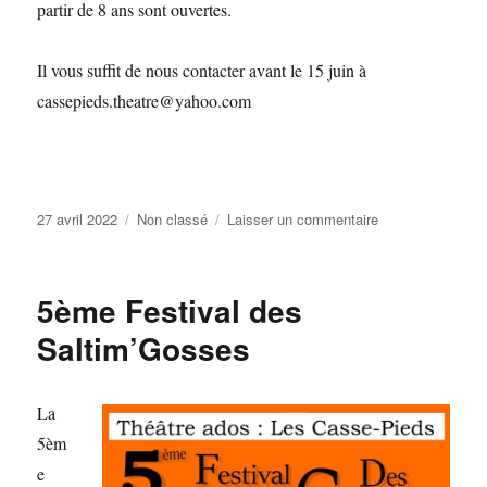
partir de 8 ans sont ouvertes.
Il vous suffit de nous contacter avant le 15 juin à
cassepieds.theatre@yahoo.com
Publié
Catégories
sur
27 avril 2022
Non classé
Laisser un commentaire
le
Inscriptions
théâtre
enfants/ados
5ème Festival des
Saltim’Gosses
La
5èm
e