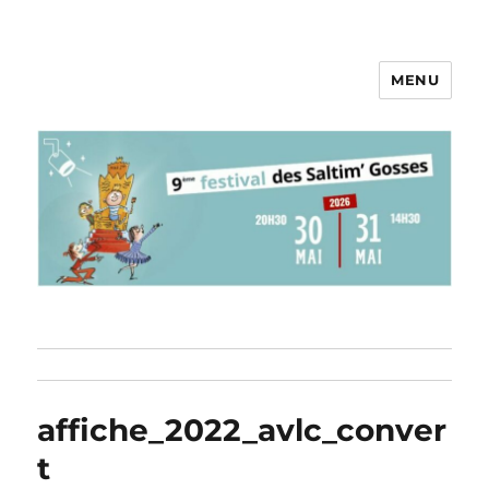
MENU
Pieds au Plancher
affiche_2022_avlc_conver
t