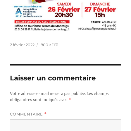
Publié
Taille
2 février 2022
800 × 1131
le
réelle
Laisser un commentaire
Votre adresse e-mail ne sera pas publiée.
Les champs
obligatoires sont indiqués avec
*
COMMENTAIRE
*