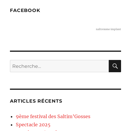
FACEBOOK
naltrexone implant
RE
Recherche
pour :
ARTICLES RÉCENTS
9ème festival des Saltim’Gosses
Spectacle 2025