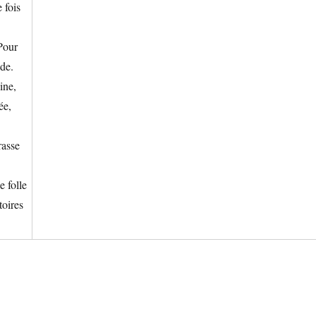
 fois
Pour
ide.
ine,
ée,
rasse
 folle
toires