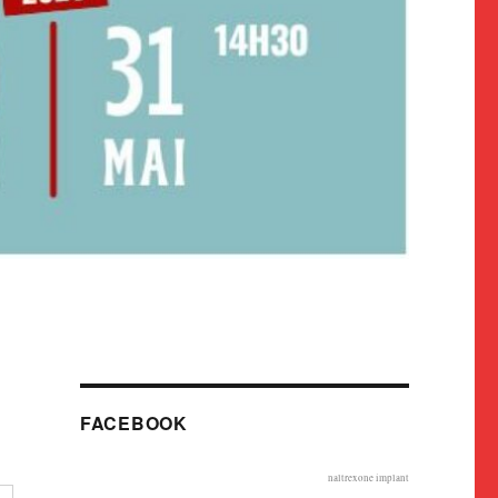
FACEBOOK
naltrexone implant