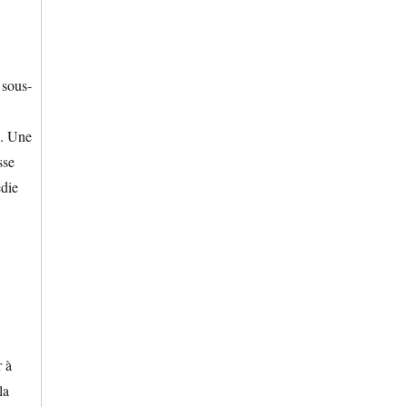
 sous-
s. Une
sse
édie
r à
la