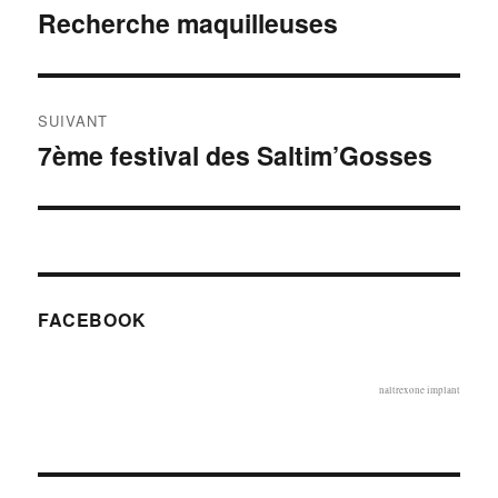
de
Recherche maquilleuses
Publication
précédente :
l’article
SUIVANT
7ème festival des Saltim’Gosses
Publication
suivante :
FACEBOOK
naltrexone implant