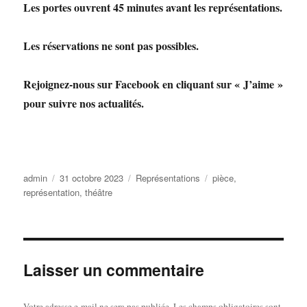
Les portes ouvrent 45 minutes avant les représentations.
Les réservations ne sont pas possibles.
Rejoignez-nous sur Facebook en cliquant sur « J’aime »
pour suivre nos actualités.
Auteur
Publié
Catégories
Étiquettes
admin
31 octobre 2023
Représentations
pièce
,
le
représentation
,
théâtre
Laisser un commentaire
Votre adresse e-mail ne sera pas publiée.
Les champs obligatoires sont