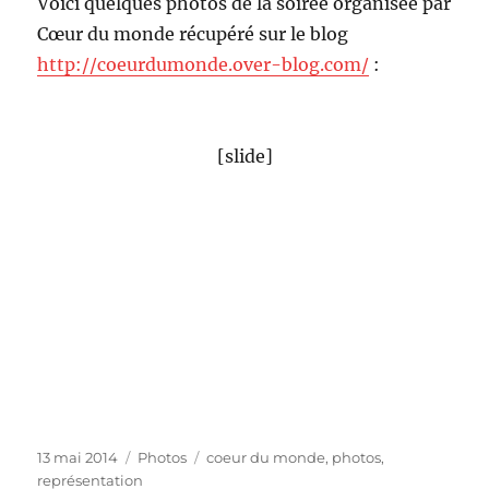
Voici quelques photos de la soirée organisée par
Cœur du monde récupéré sur le blog
http://coeurdumonde.over-blog.com/
:
[slide]
Publié
Catégories
Étiquettes
13 mai 2014
Photos
coeur du monde
,
photos
,
le
représentation