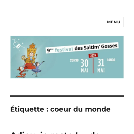
MENU
Pieds au Plancher
Étiquette :
coeur du monde