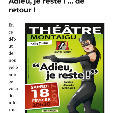
Adieu, je reste ! … de
retour !
En
ce
déb
ut
de
nou
velle
ann
ée
voici
des
info
rma