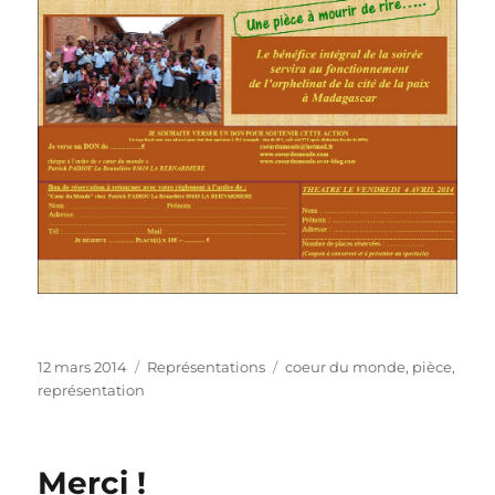
Publié
Catégories
Étiquettes
12 mars 2014
Représentations
coeur du monde
,
pièce
,
le
représentation
Merci !