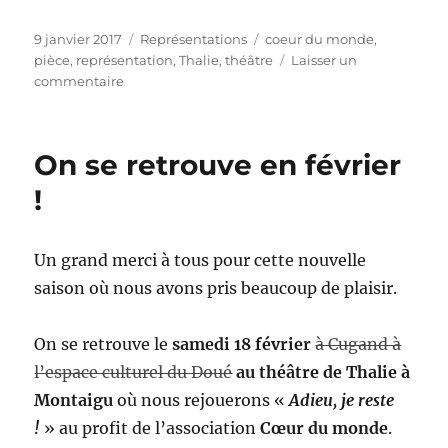
Publié
Catégories
Étiquettes
9 janvier 2017
Représentations
coeur du monde
,
le
pièce
,
représentation
,
Thalie
,
théâtre
Laisser un
sur
commentaire
Adieu,
je
reste
On se retrouve en février
!
…
!
de
retour
!
Un grand merci à tous pour cette nouvelle
saison où nous avons pris beaucoup de plaisir.
On se retrouve le
samedi 18 février
à Cugand à
l’espace culturel du Doué
au théâtre de Thalie à
Montaigu
où nous rejouerons «
Adieu, je reste
!
» au profit de l’association
Cœur du monde
.