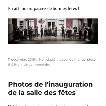
En attendant passez de bonnes fêtes !
Publié
Catégories
Étiquettes
11 décembre 2016
Non classé
coeur du monde
,
pièce
,
le
sur
théâtre
Un commentaire
On
se
retrouve
Photos de l’inauguration
en
février
de la salle des fêtes
!