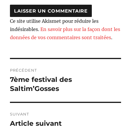
Ce site utilise Akismet pour réduire les
indésirables.
En savoir plus sur la façon dont les
données de vos commentaires sont traitées
.
Navigation
PRÉCÉDENT
de
7ème festival des
Publication
précédente :
Saltim’Gosses
l’article
SUIVANT
Article suivant
Publication