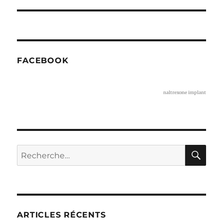
suivante :
FACEBOOK
naltrexone implant
RE
Recherche
pour :
ARTICLES RÉCENTS