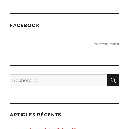
FACEBOOK
naltrexone implant
RE
Recherche
pour :
ARTICLES RÉCENTS