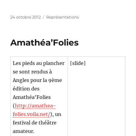
Publié
Catégories
24 octobre 2012
Représentations
le
Amathéa’Folies
Les pieds au plancher
[slide]
se sont rendus à
Angles pour la 9ème
édition des
Amathéa’Folies
(
http://amathea-
folies.voila.net/
), un
festival de théâtre
amateur.