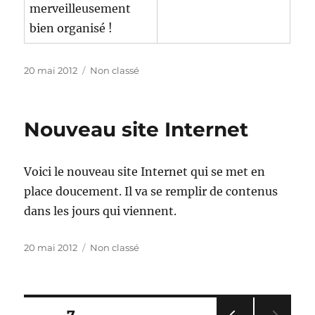
merveilleusement
bien organisé !
Publié
Catégories
20 mai 2012
Non classé
le
Nouveau site Internet
Voici le nouveau site Internet qui se met en
place doucement. Il va se remplir de contenus
dans les jours qui viennent.
Publié
Catégories
20 mai 2012
Non classé
le
Pagination